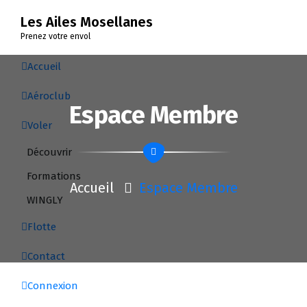
Les Ailes Mosellanes
Prenez votre envol
Accueil
Aéroclub
Espace Membre
Voler
Découvrir
Formations
Accueil
Espace Membre
WINGLY
Flotte
Contact
Connexion